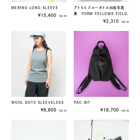
MERINO LONG SLEEVE
アトリエブルーボトル出版写真
集 FORM FOLLOWS FIELD.
¥15,400
TAX IN
¥2,310
TAX IN
WOOL DOTS SLEEVELESS
PAC-BIT
¥8,800
¥18,700
TAX IN
TAX IN