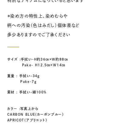
特別なアイテムになっていると思います
＊染め方の特性上、染めむらや
柄への汚染（色はみだし）個体差など
多少ありますのでご了承ください
サイズ :手拭い-H約36㎝×W約８８㎝
Pake- H12.5㎝×W14㎝
重量 : 手拭い-34g
Pake-7g
素材 : 手拭い-綿100%
カラー :写真上から
CARBON BLUE(カーボンブルー）
APRICOT(アプリコット）