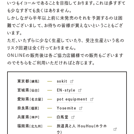
いつもイコールであることを目指しております。これは多すぎて
も少なすぎても良くはありません。
しかしながら半年以上前に未発売のそれを予測するのは困
難でございまして、お待ちの皆様が買えないということもござ
います。
ただ、いたずらに少なく生産していたり、 受注生産という名の
リスク回避は全く行っておりません。
ONLINEの販売後は各ご協力店舗様での販売もございます
のでそちらをご利用いただければと存じます。
東京都
sokit
［練馬］
宮城県
EN-style
［仙台］
愛知県
pot equipment
［名古屋］
奈良県
Yosemite
［橿原］
兵庫県
白馬堂
［神戸］
福岡県
旅道具と人 HouHou(ホウホ
[北九州]
ウ)