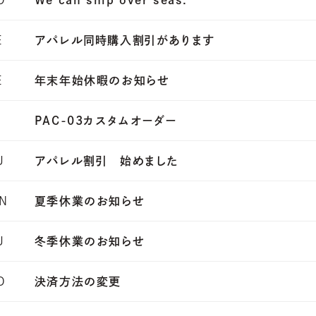
D
We can ship over seas.
E
アパレル同時購入割引があります
E
年末年始休暇のお知らせ
PAC-03カスタムオーダー
U
アパレル割引 始めました
ON
夏季休業のお知らせ
U
冬季休業のお知らせ
D
決済方法の変更