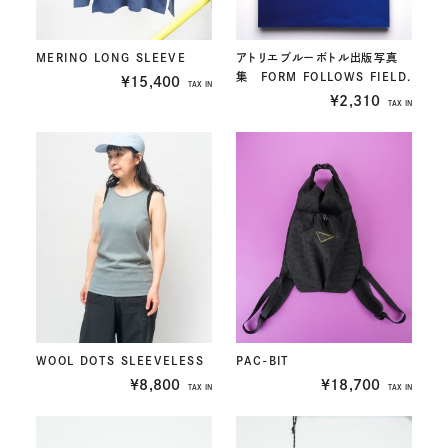
MERINO LONG SLEEVE
アトリエブルーボトル出版写真
集 FORM FOLLOWS FIELD.
¥15,400
TAX IN
¥2,310
TAX IN
WOOL DOTS SLEEVELESS
PAC-BIT
¥8,800
¥18,700
TAX IN
TAX IN