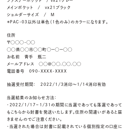
ファスナーポケット / vx21グレー
メインポケット / vx21ブラック
ショルダーサイズ / M
＊PAC-03以外は単色（１色のみ）のカラーになります。
住所
〒◯◯◯-◯◯
◯◯県◯◯市◯◯町◯ー◯ー◯◯
お名前 青手 瓶二
メールアドレス ◯◯＠◯◯.◯◯.◯◯
電話番号 090-XXXX-XXXX
抽選受付期間： 2022/1/3消印〜1/14消印有効
当選結果のお知らせ方法：
・2022/1/17~1/31の期間に当選であっても落選であって
もこちらから封書を発送いたします。住所の間違いがあると届
きませんのでご注意ください。
・当選された場合は封書に記載されている個別指定の口座に